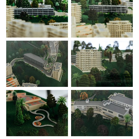
г. Ростов-на-Дону, Дагестанский
переулок, 16А
ИП Лаппа Екатерина
Геннадьевна
ИНН 616305364327
ОГРН 316619600091558
Оператор включен в Реестр операторов,
осуществляющих обработку персональных
данных под регистрационным номером
13622/61.