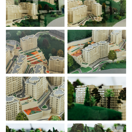
Контакты
lasergraf@lasergraf.ru
+7 (863) 226-04-01
Оставить отзыв
Навигация
Главная
Детская продукция
Контакты
Политика конфиденциальности
Пользовательское соглашение
Работаем по всей России и СНГ.
ДНР, ЛНР, Запорожская и Херсонская
область